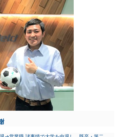
謝
中退→営業職 諸事情で大学を中退し、既卒・第二